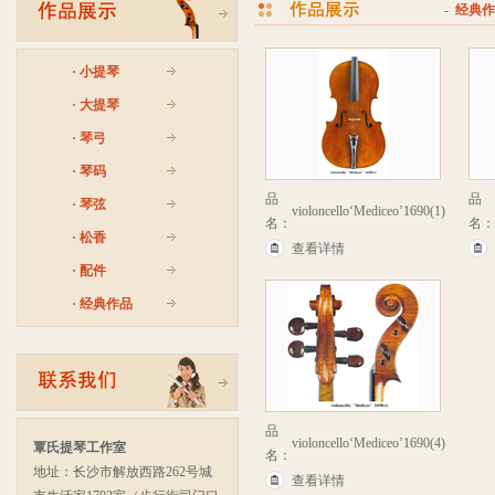
- 经典
·
小提琴
·
大提琴
·
琴弓
·
琴码
品
品
·
琴弦
violoncello‘Mediceo’1690(1)
名：
名：
·
松香
查看详情
·
配件
·
经典作品
品
violoncello‘Mediceo’1690(4)
覃氏提琴工作室
名：
地址：长沙市解放西路262号城
查看详情