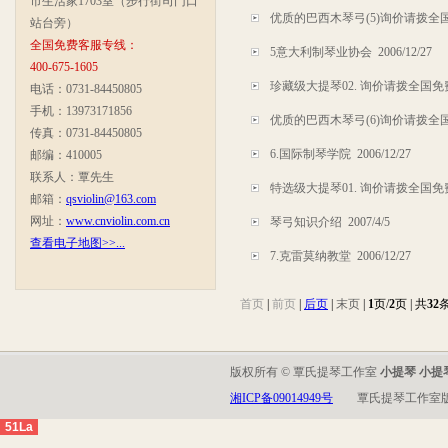
市生活家1703室（步行街司门口
优质的巴西木琴弓(5)询价请拨全国免费电
站台旁）
全国免费客服专线：
5意大利制琴业协会
2006/12/27
400-675-1605
珍藏级大提琴02. 询价请拨全国免费电话:
电话：0731-84450805
手机：13973171856
优质的巴西木琴弓(6)询价请拨全国免费电
传真：0731-84450805
6.国际制琴学院
2006/12/27
邮编：410005
联系人：覃先生
特选级大提琴01. 询价请拨全国免费电话:
邮箱：
qsviolin@163.com
网址：
www.cnviolin.com.cn
琴弓知识介绍
2007/4/5
查看电子地图>>...
7.克雷莫纳教堂
2006/12/27
首页
|
前页
|
后页
|
末页
|
1
页/
2
页 | 共
32
版权所有 © 覃氏提琴工作室
小提琴 小提
湘ICP备09014949号
覃氏提琴工作室
51La