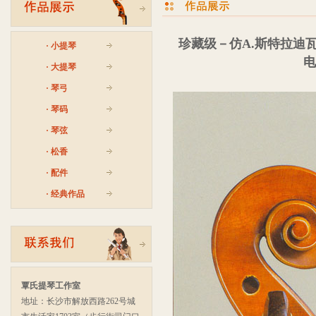
珍藏级－仿A.斯特拉迪
·
小提琴
电
·
大提琴
·
琴弓
·
琴码
·
琴弦
·
松香
·
配件
·
经典作品
覃氏提琴工作室
地址：长沙市解放西路262号城