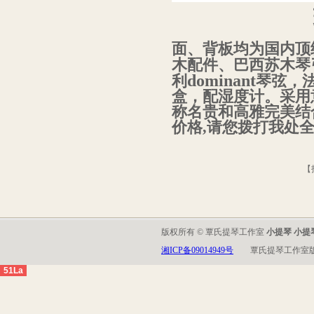
面、背板均为国内顶
木配件、巴西苏木琴
dominant
利
琴弦，
盒，配湿度计。采用
称名贵和高雅完美结
价格,请您拨打我处全国免
【
版权所有 © 覃氏提琴工作室
小提琴 小提
湘ICP备09014949号
覃氏提琴工作室
51La