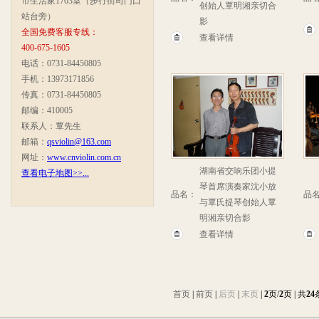
市生活家1703室（步行街司门口
创始人覃明湘亲切合
站台旁）
影
全国免费客服专线：
查看详情
400-675-1605
电话：0731-84450805
手机：13973171856
传真：0731-84450805
邮编：410005
联系人：覃先生
邮箱：
qsviolin@163.com
网址：
www.cnviolin.com.cn
湖南省交响乐团小提
查看电子地图>>...
琴首席演奏家沈小放
品名：
品
与覃氏提琴创始人覃
明湘亲切合影
查看详情
首页
|
前页
|
后页
|
末页
|
2
页/
2
页 | 共
24