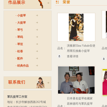
·
小提琴
·
大提琴
·
琴弓
·
琴码
·
琴弦
演奏家Elina Vahale在使
品名：
品
用覃氏独奏小提琴
·
松香
查看详情
·
配件
·
经典作品
覃氏提琴工作室
日本著名提琴收藏家
地址：长沙市解放西路262号城
若林德司与覃氏提琴
品名：
品